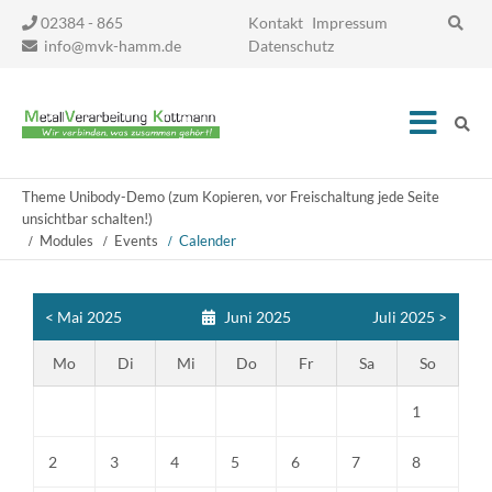
Navigation
02384 - 865
Kontakt
Impressum
überspringen
info@mvk-hamm.de
Datenschutz
Theme Unibody-Demo (zum Kopieren, vor Freischaltung jede Seite
unsichtbar schalten!)
Modules
Events
Calender
< Mai 2025
Juni 2025
Juli 2025 >
Mo
Di
Mi
Do
Fr
Sa
So
1
2
3
4
5
6
7
8