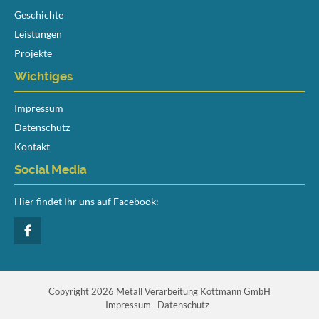
Geschichte
Leistungen
Projekte
Wichtiges
Navigation
Impressum
überspringen
Datenschutz
Kontakt
Social Media
Hier findet Ihr uns auf Facebook:
Copyright 2026 Metall Verarbeitung Kottmann GmbH
Navigation
Impressum
Datenschutz
überspringen