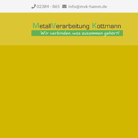
02384 - 865
info@mvk-hamm.de