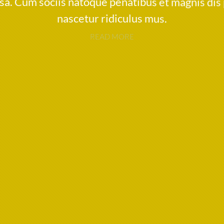
a. Cum sociis natoque penatibus et magnis dis
nascetur ridiculus mus.
READ MORE