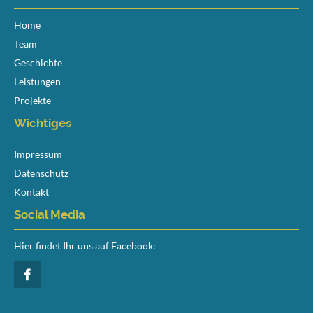
Navigation
Home
überspringen
Team
Geschichte
Leistungen
Projekte
Wichtiges
Navigation
Impressum
überspringen
Datenschutz
Kontakt
Social Media
Hier findet Ihr uns auf Facebook: