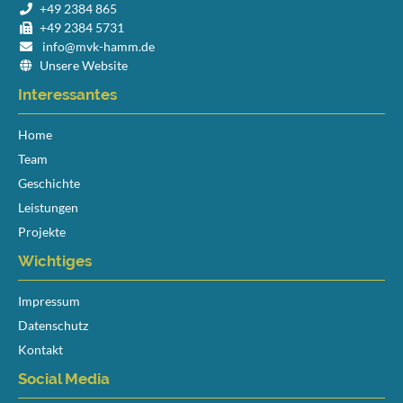
+49 2384 865
+49 2384 5731
info@mvk-hamm.de
Unsere Website
Interessantes
Navigation
Home
überspringen
Team
Geschichte
Leistungen
Projekte
Wichtiges
Navigation
Impressum
überspringen
Datenschutz
Kontakt
Social Media