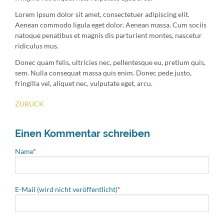
Lorem ipsum dolor sit amet, consectetuer adipiscing elit.
Aenean commodo ligula eget dolor. Aenean massa. Cum sociis
natoque penatibus et magnis dis parturient montes, nascetur
ridiculus mus.
Donec quam felis, ultricies nec, pellentesque eu, pretium quis,
sem. Nulla consequat massa quis enim. Donec pede justo,
fringilla vel, aliquet nec, vulputate eget, arcu.
ZURÜCK
Einen Kommentar schreiben
Pflichtfeld
Name
*
Pflichtfeld
E-Mail (wird nicht veröffentlicht)
*