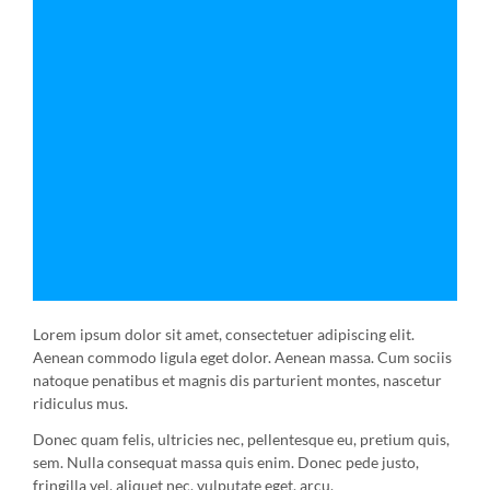
Lorem ipsum dolor sit amet, consectetuer adipiscing elit.
Aenean commodo ligula eget dolor. Aenean massa. Cum sociis
natoque penatibus et magnis dis parturient montes, nascetur
ridiculus mus.
Donec quam felis, ultricies nec, pellentesque eu, pretium quis,
sem. Nulla consequat massa quis enim. Donec pede justo,
fringilla vel, aliquet nec, vulputate eget, arcu.